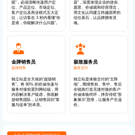
面”，必须清晰传递用户定
器”，深度体现企业的使命、
位、产品定位、市场定位、
愿景、价値观和经营理念，
客户定位及商业模式五大定
用文化认同建立跨越国界的
位，让访客在 3 秒内看懂“你
信任基石，让品牌拥有灵
是谁，你能解决什么问题”。
魂。
金牌销售员
极致服务员
超级销售
服务交付
独立站是全天候的“超级销
独立站是体验交付的“主阵
售”。将 80% 的价値传递与
地”，围绕售前、售中、售后
服务对接前置到网站端，用
全链路打造无缝对接的客户
内容解决客户疑虑，彻底解
价値体验闭环，摔弃传统“形
放销售团队，让销售回归“客
象展示”思维，让服务产生溢
服与促单”的本质。
价。