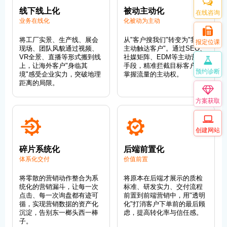
线下线上化
被动主动化
在线咨询
业务在线化
化被动为主动
将工厂实景、生产线、展会
从"客户搜我们"转变为"我们
报定位课
现场、团队风貌通过视频、
主动触达客户"。通过SEO、
VR全景、直播等形式搬到线
社媒矩阵、EDM等主动营销
上，让海外客户"身临其
手段，精准拦截目标客户，
预约诊断
境"感受企业实力，突破地理
掌握流量的主动权。
距离的局限。
方案获取
创建网站
碎片系统化
后端前置化
体系化交付
价值前置
将零散的营销动作整合为系
将原本在后端才展示的质检
统化的营销漏斗，让每一次
标准、研发实力、交付流程
点击、每一次询盘都有迹可
前置到前端营销中，用"透明
循，实现营销数据的资产化
化"打消客户下单前的最后顾
沉淀，告别东一榔头西一棒
虑，提高转化率与信任感。
子。