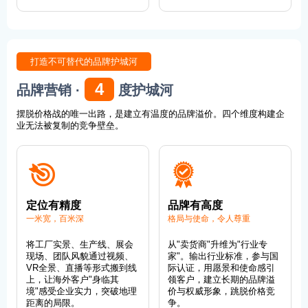
打造不可替代的品牌护城河
4
品牌营销 ·
度护城河
摆脱价格战的唯一出路，是建立有温度的品牌溢价。四个维度构建企
业无法被复制的竞争壁垒。
定位有精度
品牌有高度
一米宽，百米深
格局与使命，令人尊重
将工厂实景、生产线、展会
从"卖货商"升维为"行业专
现场、团队风貌通过视频、
家"。输出行业标准，参与国
VR全景、直播等形式搬到线
际认证，用愿景和使命感引
上，让海外客户"身临其
领客户，建立长期的品牌溢
境"感受企业实力，突破地理
价与权威形象，跳脱价格竞
距离的局限。
争。