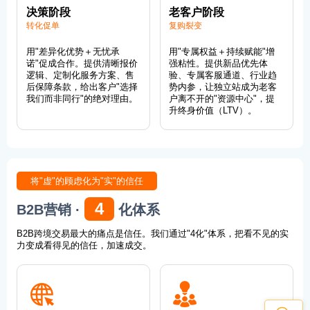
决策阶段
老客户阶段
转化促单
复购裂变
用"差异化优势＋无忧承
用"专属权益＋持续赋能"增
诺"促成合作。提供清晰报价
强粘性。提供新品优先体
逻辑、定制化服务方案、售
验、专属客服通道、行业趋
后保障条款，给出客户"选择
势内参，让独立站成为老客
我们而非同行"的绝对理由。
户离不开的"资源中心"，提
升终身价值（LTV）。
将"虚"的顾虑化为"实"的信任
4
B2B营销 ·
化体系
B2B跨境交易最大的痛点是信任。我们通过"4化"体系，把看不见的实
力变成看得见的信任，加速成交。