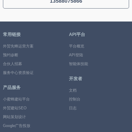
13588075866
常用链接
API平台
外贸先蜂运营方案
平台概览
预约诊断
API登陆
合伙人招募
智能体技能
服务中心资质验证
开发者
产品服务
文档
小蜜蜂建站平台
控制台
外贸建站SEO
日志
网站策划设计
Google广告投放