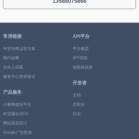
13588075866
常用链接
API平台
外贸先蜂运营方案
平台概览
预约诊断
API登陆
合伙人招募
智能体技能
服务中心资质验证
开发者
产品服务
文档
小蜜蜂建站平台
控制台
外贸建站SEO
日志
网站策划设计
Google广告投放